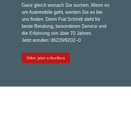
Ganz gleich wonach Sie suchen. Wenn es
um Auto­mo­bi­le geht, wer­den Sie es bei
uns fin­den. Denn Fiat Schmitt steht für
bes­te Bera­tung, beson­de­ren Ser­vice und
die Erfah­rung von über 70 Jahren.
Jetzt anru­fen: 06229/9202–0
Oder jetzt schreiben