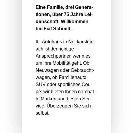
Eine Fami­lie, drei Gene­ra­
tio­nen, über 75 Jah­re Lei­
den­schaft: Will­kom­men
bei Fiat Schmitt.
Ihr Auto­haus in Neckar­stein­
ach ist der rich­ti­ge
Ansprech­part­ner, wenn es
um Ihre Mobi­li­tät geht. Ob
Neu­wa­gen oder Gebraucht­
wa­gen, ob Fami­li­en­au­to,
SUV oder sport­li­ches Cou­
pé: wir bie­ten Ihnen nam­haf­
te Mar­ken und bes­ten Ser­
vice. Über­zeu­gen Sie sich
selbst.