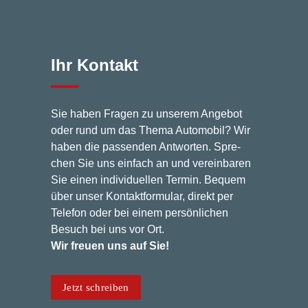
Ihr Kon­takt
Sie haben Fra­gen zu unse­rem Ange­bot
oder rund um das The­ma Auto­mo­bil? Wir
haben die pas­sen­den Ant­wor­ten. Spre­
chen Sie uns ein­fach an und ver­ein­ba­ren
Sie einen indi­vi­du­el­len Ter­min. Bequem
über unser Kon­takt­for­mu­lar, direkt per
Tele­fon oder bei einem per­sön­li­chen
Besuch bei uns vor Ort.
Wir freu­en uns auf Sie!
Jetzt schrei­ben