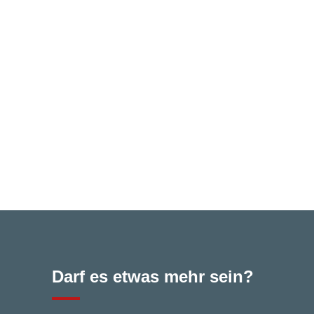
Unser Rei­fen-Ser­vice
Wir wech­seln nicht nur Ihre Som­mer­rei­fen und Win­
ter­rei­fen, wir über­neh­men auf Wunsch auch deren
Ein­la­ge­rung – pro­fes­sio­nell und zuver­läs­sig. Fra­
gen Sie uns ein­fach nach unse­rem Rei­fen-Kom­
plett­an­ge­bot mit Mon­ta­ge und Lagerung.
Jetzt anfra­gen
Darf es etwas mehr sein?