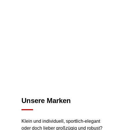
Sie suchen einen Neu­wa­gen? Bei uns wer­den Sie
sicher­lich fün­dig. Denn wir als offi­zi­el­ler Ver­trags­part­ner
von Fiat, Abarth, Alfa Romeo, Jeep und Lan­cia füh­ren wir
Neu­fahr­zeu­ge in den unter­schied­lichs­ten Klas­sen und
Ausführungen.
Das macht uns zu dem Ansprech­part­ner rund ums Auto­
mo­bil im gesam­ten Kreis Berg­stra­ße und der Regi­on. Seit
über 70 Jahren.
Fin­den Sie Ihr Traum­au­to – bei Fiat Schmitt in
Neckarsteinach.
Zur Händ­ler­sei­te
Unse­re Marken
Klein und indi­vi­du­ell, sport­lich-ele­gant
oder doch lie­ber groß­zü­gig und robust?