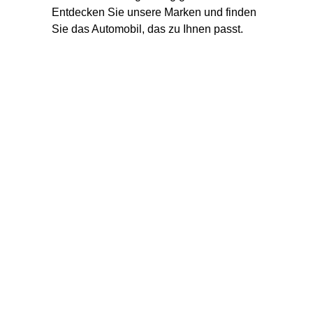
Ent­de­cken Sie unse­re Mar­ken und fin­den
Sie das Auto­mo­bil, das zu Ihnen passt.