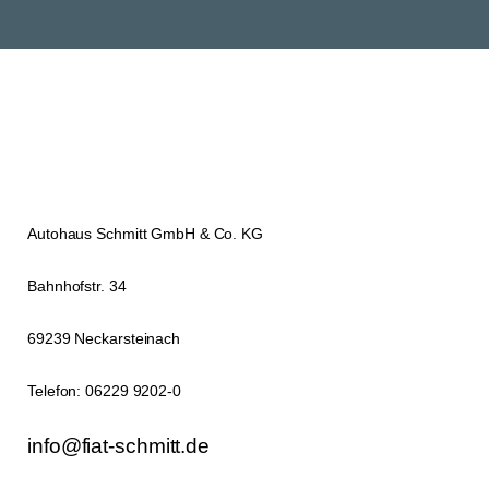
nimmt Fiat Schmitt die sport­
li­che Mar­ke Abarth ins Pro­
gramm auf. Eine eige­ne Neu­­
wa­­gen-Über­­­ga­­be­hal­­le bie­tet
den stil­ge­rech­ten Rah­men.
Und Jeep bekommt eine neu
2014–2015
gestal­te­te Büh­ne im
Showroom.
Autohaus Schmitt GmbH & Co. KG
Bahnhofstr. 34
69239 Neckarsteinach
Telefon: 06229 9202-0
info@fiat-schmitt.de