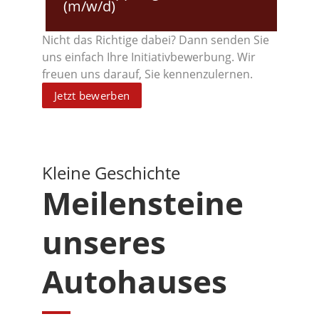
(m/w/d)
Nicht das Rich­ti­ge dabei? Dann sen­den Sie
uns ein­fach Ihre Initia­tiv­be­wer­bung. Wir
freu­en uns dar­auf, Sie kennenzulernen.
Jetzt bewer­ben
Klei­ne Geschichte
Mei­len­stei­ne
unse­res
Autohauses