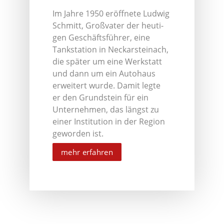
Im Jah­re 1950 eröff­ne­te Lud­wig
Schmitt, Groß­va­ter der heu­ti­
gen Geschäfts­füh­rer, eine
Tank­sta­ti­on in Neckar­stein­ach,
die spä­ter um eine Werk­statt
und dann um ein Auto­haus
erwei­tert wur­de. Damit leg­te
er den Grund­stein für ein
Unter­neh­men, das längst zu
einer Insti­tu­ti­on in der Regi­on
gewor­den ist.
mehr erfah­ren