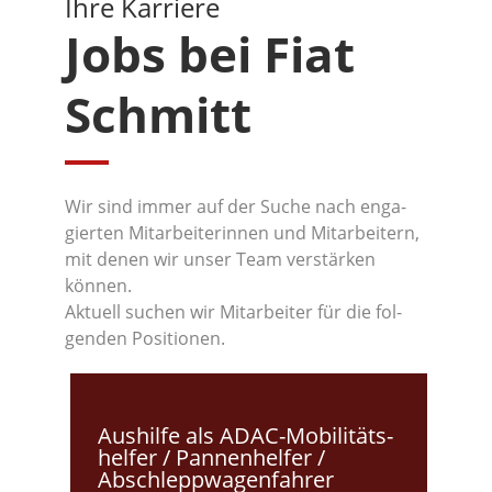
Ihre Kar­rie­re
Jobs bei Fiat
Schmitt
Wir sind immer auf der Suche nach enga­
gier­ten Mit­ar­bei­te­rin­nen und Mit­ar­bei­tern,
mit denen wir unser Team ver­stär­ken
können.
Aktu­ell suchen wir Mit­ar­bei­ter für die fol­
gen­den Positionen.
Aus­hil­fe als ADAC-Mobi­li­täts­
hel­fer / Pan­nen­hel­fer /
Abschlepp­wa­gen­fah­rer