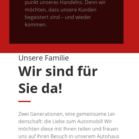
punkt unse­res Han­delns. Denn wir
möch­ten, dass unse­re Kun­den
begeis­tert sind – und wie­der
kommen.
Unse­re Familie
Wir sind für
Sie da!
Zwei Gene­ra­tio­nen, eine gemein­sa­me Lei­
den­schaft: die Lie­be zum Auto­mo­bil! Wir
möch­ten die­se mit Ihnen tei­len und freu­en
uns auf Ihren Besuch in unse­rem Auto­haus