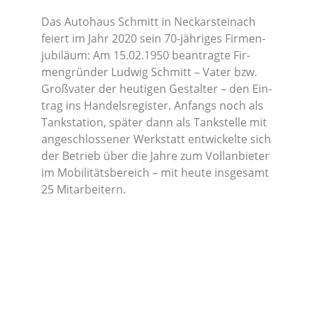
Das Auto­haus Schmitt in Neckar­stein­ach
fei­ert im Jahr 2020 sein 70-jäh­ri­ges Fir­men­
ju­bi­lä­um: Am 15.02.1950 bean­trag­te Fir­
men­grün­der Lud­wig Schmitt – Vater bzw.
Groß­va­ter der heu­ti­gen Gestal­ter – den Ein­
trag ins Han­dels­re­gis­ter. Anfangs noch als
Tank­sta­ti­on, spä­ter dann als Tank­stel­le mit
ange­schlos­se­ner Werk­statt ent­wi­ckel­te sich
der Betrieb über die Jah­re zum Vollan­bie­ter
2020er Jahre
im Mobi­li­täts­be­reich – mit heu­te ins­ge­samt
25 Mitarbeitern.