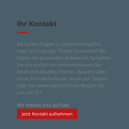
Ihr Kon­takt
Sie haben Fra­gen zu unse­rem Ange­bot
oder rund um das The­ma Auto­mo­bil? Wir
haben die pas­sen­den Ant­wor­ten. Spre­chen
Sie uns ein­fach an und ver­ein­ba­ren Sie
einen indi­vi­du­el­len Ter­min. Bequem über
unser Kon­takt­for­mu­lar, direkt per Tele­fon
oder bei einem per­sön­li­chen Besuch bei
uns vor Ort.
Erneu­ter Umbau
Wir freu­en uns auf Sie!
Wir bau­en um. Das Auto­haus
Jetzt Kon­takt aufnehmen
wird mar­ken­ge­recht umge­
stal­tet. Dar­über hin­aus