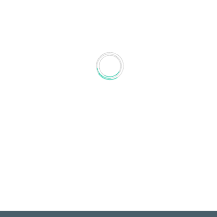
70 Jah­re Fiat Schmitt
Fiat Schmitt fei­ert 2020 sein
70. Fir­men­ju­bi­lä­um und wird
seit 5 Jah­ren in bereits drit­ter
Gene­ra­ti­on geführt. Im Jubi­
lä­ums­jahr wer­den wir mit
2017
dem begehr­ten Dea­ler
Award ausgezeichnet!