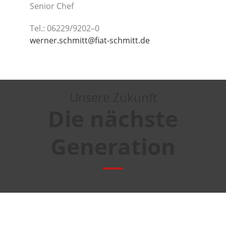
Seni­or Chef
Tel.: 06229/9202–0
werner.schmitt@fiat-schmitt.de
Unse­re Zukunft
Die nächs­te
Generation