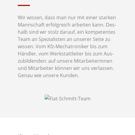
Wir wis­sen, dass man nur mit einer star­ken
Mann­schaft erfolg­reich arbei­ten kann. Des­
halb sind wir stolz dar­auf, ein kom­pe­ten­tes
Team an Spe­zia­lis­ten an unse­rer Sei­te zu
wis­sen. Vom Kfz-Mecha­tro­ni­ker bis zum
Händ­ler, vom Werk­statt­lei­ter bis zum Aus­
zu­bil­den­den: auf unse­re Mit­ar­bei­te­rin­nen
und Mit­ar­bei­ter kön­nen wir uns ver­las­sen.
Genau wie unse­re Kunden.