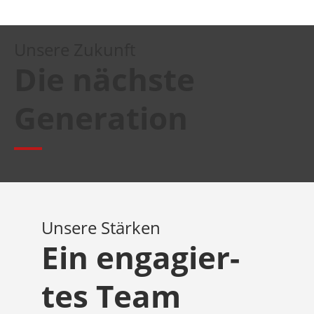
Unse­re Zukunft
Die nächs­te
Generation
Unse­re Stärken
Ein enga­gier­
tes Team