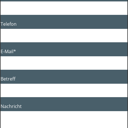
Tele­fon
E‑Mail*
Betreff
Nach­richt
2000er Jahre
Umfir­mie­rung der Werk­statt
Schmitt als Auto­haus Schmitt