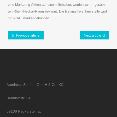
on
on
on
on
this
on VK
this
eine Mar­ke­ting-Akti­on auf einem Schul­bus wer­den wir im gesam­
ten Rhein-Neckar-Raum bekannt. Die bis­lang freie Tank­stel­le wird
Facebook
Twitter
LinkedIn
Tumblr
mit ARAL markengebunden.
Previous article
Next article
Autohaus Schmitt GmbH & Co. KG
Bahnhofstr. 34
69239 Neckarsteinach