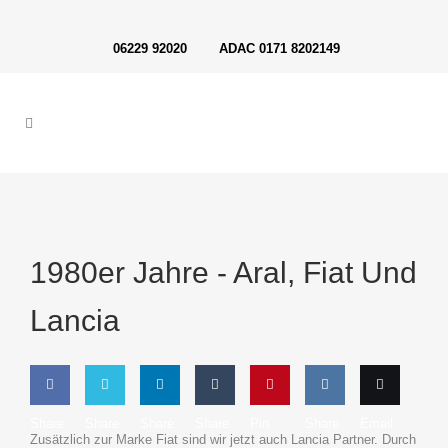
06229 92020 ADAC 0171 8202149
1980er Jahre -
Aral, Fiat Und
Lancia
Share
Share
Share
Share
Pin
Share
Email
Zusätz­lich zur Mar­ke Fiat sind wir jetzt auch Lan­cia Part­ner. Durch